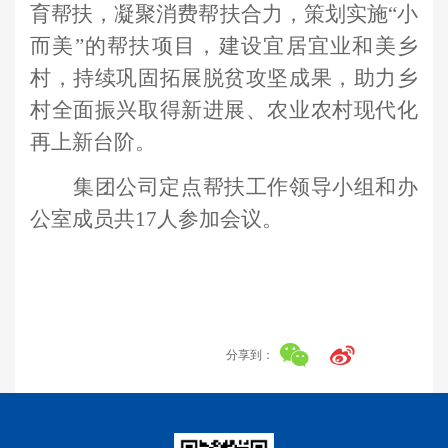
育帮扶，凝聚消费帮扶合力，策划实施“小
而美”的帮扶项目，建设宜居宜业和美乡
村，持续巩固拓展脱贫攻坚成果，助力乡
村全面振兴取得新进展、农业农村现代化
再上新台阶。
集团公司定点帮扶工作领导小组和办
公室成员共
17人参加会议。
分享到：