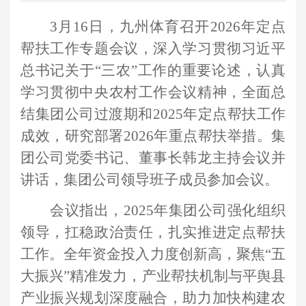
3月16日，九州体育召开2026年定点
帮扶工作专题会议，深入学习贯彻习近平
总书记关于“三农”工作的重要论述，认真
学习贯彻中央农村工作会议精神，全面总
结集团公司过渡期和2025年定点帮扶工作
成效，研究部署2026年重点帮扶举措。集
团公司党委书记、董事长韩龙主持会议并
讲话，集团公司领导班子成员参加会议。
会议指出，
2025年集团公司强化组织
领导，扛稳政治责任，扎实推进定点帮扶
工作。全年资金投入力度创新高，聚焦“五
大振兴”精准发力，产业帮扶机制与平舆县
产业振兴规划深度融合，助力加快构建农