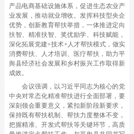
产品电商基础设施体系，促进生态农业产
业发展，推动就业增收。发挥科技型央企
优势，创新教育帮扶举措，一体推进定向
扶智、精准扶智、奖优励学、科技赋能，
深化拓展党建+技术+人才帮扶模式，做实
消费帮扶、人才培训、医疗帮扶，助力平
舆县经济社会发展和乡村振兴工作取得新
成效。
会议强调，以习近平同志为核心的党
中央对常态化精准帮扶进行全面部署，要
深刻领会重要意义，紧扣新阶段新要求，
保持既有帮扶机制、帮扶力度整体不变，
把握精准、开发式帮扶等关键环节，高质