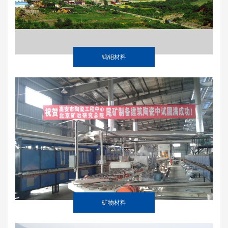
钨钼材料
矿物材料