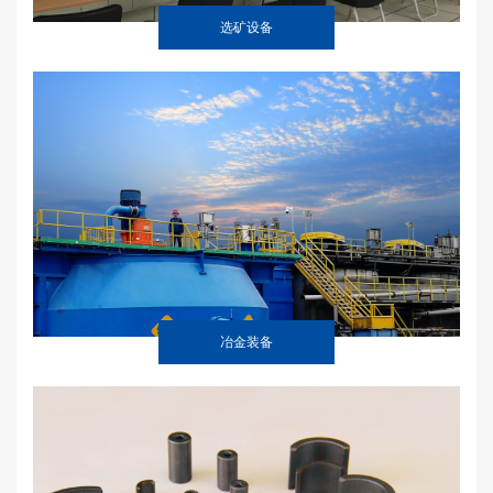
选矿设备
冶金装备