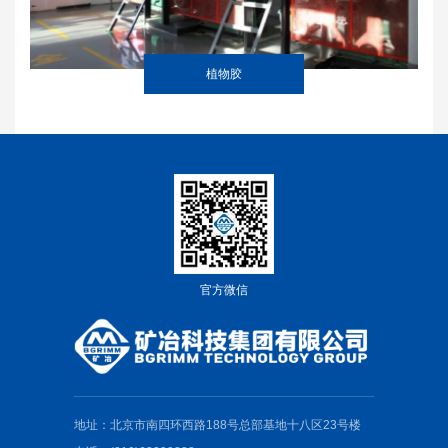
植物胶
官方微信
地址：北京市南四环西路188号总部基地十八区23号楼