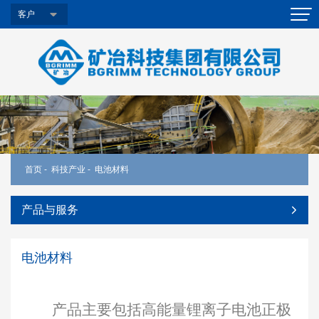
客户
首页
-
科技产业
-
电池材料
产品与服务
电池材料
产品主要包括高能量锂离子电池正极