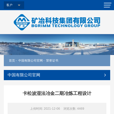
客户
首页
-
中国有限公司官网
-
荣誉证书
中国有限公司官网
卡松波湿法冶金二期冶炼工程设计
上传时间: 2021-12-06
浏览次数:
4469