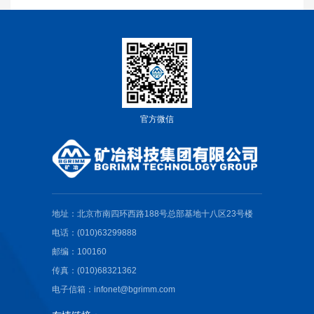
官方微信
地址：北京市南四环西路188号总部基地十八区23号楼
电话：(010)63299888
邮编：100160
传真：(010)68321362
电子信箱：infonet@bgrimm.com