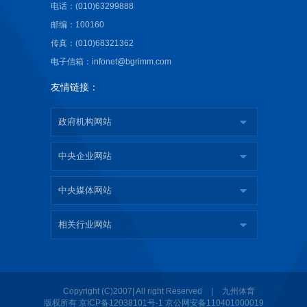
电话：(010)63299888
邮编：100160
传真：(010)68321362
电子信箱：infonet@bgrimm.com
友情链接：
政府机构网站
中央企业网站
中央媒体网站
相关行业网站
|
Copyright (C)2007| All right Reserved
九州体育
版权所有
京ICP备12038101号-1
京公网安备110401000019