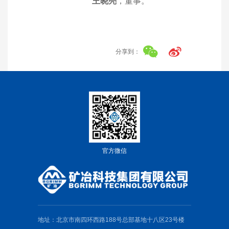
王晓亮
，董事
。
分享到：
官方微信
地址：北京市南四环西路188号总部基地十八区23号楼