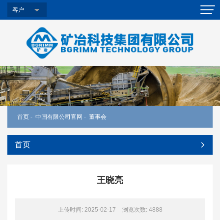
客户
首页
-
中国有限公司官网
-
董事会
首页
王晓亮
上传时间: 2025-02-17
浏览次数:
4888