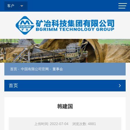
客户
首页
-
中国有限公司官网
-
董事会
首页
韩建国
上传时间: 2022-07-04
浏览次数:
4881