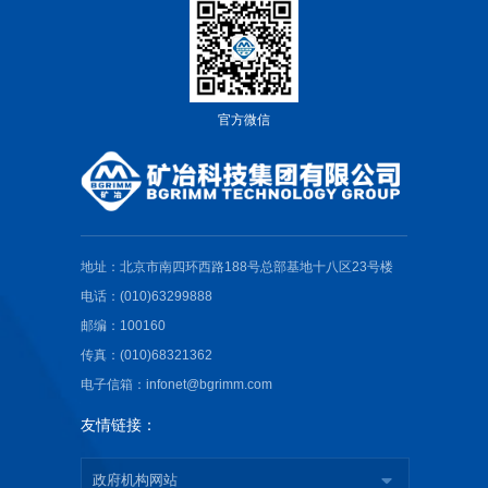
官方微信
地址：北京市南四环西路188号总部基地十八区23号楼
电话：(010)63299888
邮编：100160
传真：(010)68321362
电子信箱：infonet@bgrimm.com
友情链接：
政府机构网站