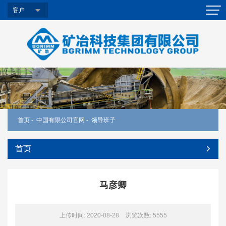
客户
首页
-
中国有限公司官网
-
领导班子
首页
马彦卿
上传时间: 2020-08-28
浏览次数:
5555