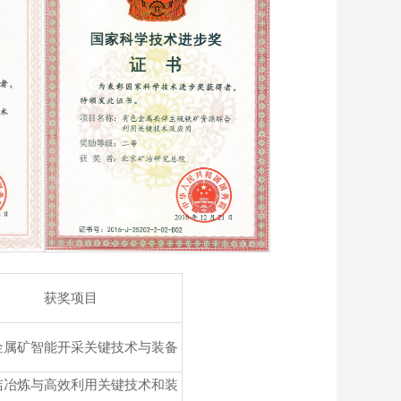
获奖项目
金属矿智能开采关键技术与装备
洁冶炼与高效利用关键技术和装