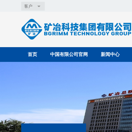
客户
首页
中国有限公司官网
新闻中心