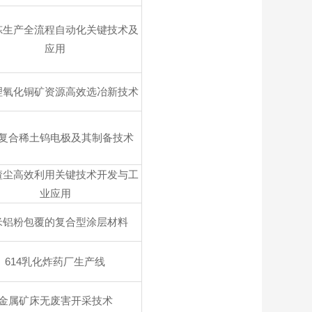
炼生产全流程自动化关键技术及
应用
理氧化铜矿资源高效选冶新技术
复合稀土钨电极及其制备技术
渣尘高效利用关键技术开发与工
业应用
米铝粉包覆的复合型涂层材料
614乳化炸药厂生产线
金属矿床无废害开采技术