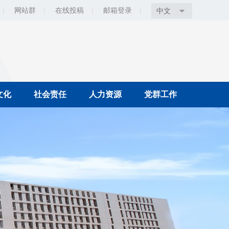
|
网站群
|
在线投稿
|
邮箱登录
|
中文
文化
社会责任
人力资源
党群工作