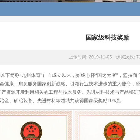
国家级科技奖励
上传时间: 2019-11-05
浏览次数:
7
以下简称“九州体育”）自成立以来，始终心怀“国之大者”，坚持
命健康，肩负服务国家创新战略、引领行业技术进步的重大使命，
矿产资源开发利用相关的工程与技术服务、先进材料技术与产品和矿
冶金、矿冶装备、先进材料等领域共获得国家级奖励104项。