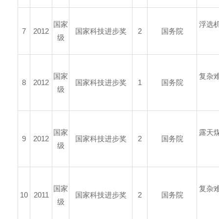
国家
浮选
7
2012
国家科技进步奖
2
国务院
级
国家
复杂
8
2012
国家科技进步奖
1
国务院
级
国家
露天
9
2012
国家科技进步奖
2
国务院
级
国家
复杂
10
2011
国家科技进步奖
2
国务院
级