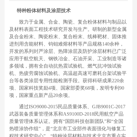
特种粉体材料及涂层技术
致力于金属、合金、陶瓷、复合粉体材料与制品以
及材料表面工程技术研究开发与生产。研制的新型金属
及合金粉末、陶瓷粉末、复合粉末、线棒靶材、固体推
进剂用含能材料、钨钼难熔材料等产品规格
140
余种，
开发的系列封严涂层、热障涂层及防护涂层材料已广泛
应用于航空航天、钢铁冶金、石油开采、工业制造等诸
多领域，拥有全自动抗热震试验机、燃气抗冲蚀试验
机、热疲劳腐蚀试验机、高温超高速可磨耗台架试验平
台等各类涂层专用性能检测手段。获得科研成果
220
余
项、国家科技奖励
4
项、国家部委奖
68
项，发明专利
90
项，国家重点新产品
20
余项。
通过
ISO9000-2015
民品质量体系、
GJB9001C-2017
武器装备质量管理体系和
AS9100D-2018
民用航空产品
质量管理体系认证。拥有
“
国防科技创新团队
”
和
“
全国
热喷涂协作组
”
，是
“
北京市工业部件表面强化与修复工
程技术研究中心
”
、
“
特种涂层材料与技术北京市重点实