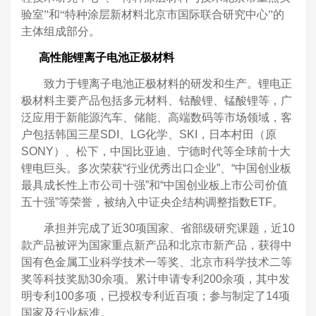
验室
”
和
“
特种涂层新材料北京市国际联合研究中心
”
的
主体组成部分。
高性能锂离子电池正极材料
致力于锂离子电池正极材料的研发和生产。锂电正
极材料主要产品包括多元材料、钴酸锂、锰酸锂等，广
泛应用于新能源汽车、储能、高端数码等市场领域，客
户包括韩国三星SDI、LG化学、SKI，日本村田（原
SONY）、松下，中国比亚迪、宁德时代等全球前十大
锂电巨头。多次荣获“行业优秀出口企业”、“中国创业板
最具成长性上市公司十强”和“中国创业板上市公司价值
五十强”等荣誉，被纳入中证央企结构调整指数ETF。
承担并完成了近30项国家、省部级研究课题，近10
款产品被评为国家重点新产品和北京市新产品，获得中
国有色金属工业科学技术一等奖、北京市科学技术二等
奖等科技奖励30余项。累计申请专利200余项，其中发
明专利100多项，已授权专利近百项；参与制定了14项
国家及行业标准。