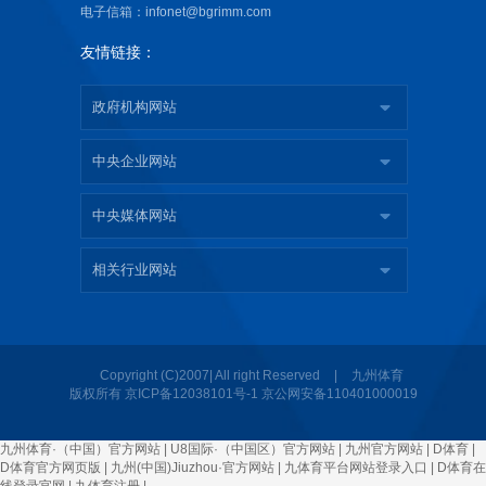
电子信箱：infonet@bgrimm.com
友情链接：
政府机构网站
中央企业网站
中央媒体网站
相关行业网站
|
Copyright (C)2007| All right Reserved
九州体育
版权所有
京ICP备12038101号-1
京公网安备110401000019
九州体育·（中国）官方网站
|
U8国际·（中国区）官方网站
|
九州官方网站
|
D体育
|
D体育官方网页版
|
九州(中国)Jiuzhou·官方网站
|
九体育平台网站登录入口
|
D体育在