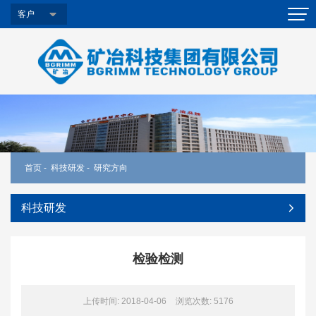
客户
首页
-
科技研发
-
研究方向
科技研发
检验检测
上传时间: 2018-04-06
浏览次数:
5176