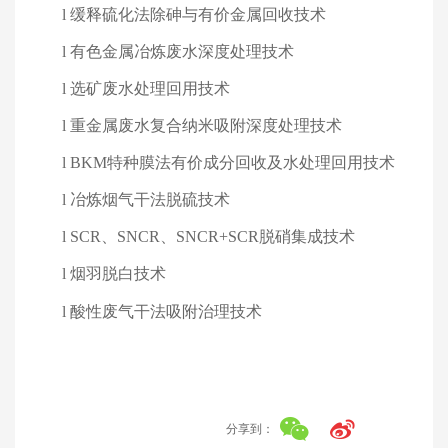
l
缓释硫化法除砷与有价金属回收技术
l
有色金属冶炼废水深度处理技术
l
选矿废水处理回用技术
l
重金属废水复合纳米吸附深度处理技术
l
BKM
特种膜法有价成分回收及水处理回用技术
l
冶炼烟气干法脱硫技术
l
SCR
、
SNCR
、
SNCR+SCR
脱硝集成技术
l
烟羽脱白技术
l
酸性废气干法吸附治理技术
分享到：