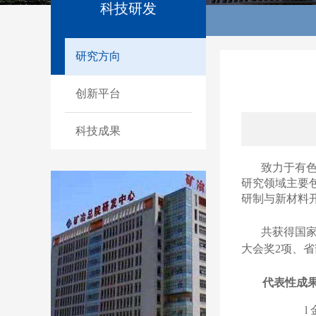
科技研发
研究方向
创新平台
科技成果
致力于有
研究领域主要
研制与新材料
共获得国
大会奖
2
项、省
代表性成
l