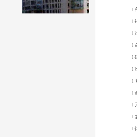
l
l
l
l
l
l
l
l
l
l
l