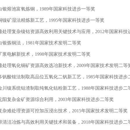
白银熔池富氧炼铜，
1989
年国家科技进步一等奖
铜镍矿湿法精炼新工艺，
1995
年国家科技进步一等奖
难处理复杂镍钴资源高效利用关键技术与应用，
2012
年国家科技
白银炼铜法，
1981
年国家技术发明二等奖
矿浆电解新技术，
1998
年国家技术发明二等奖
难处理氧化铜矿资源高效选冶新技术，
2009
年国家技术发明二等
多钒酸铵法制取高品位五氧化二钒新工艺，
1985
年国家科技进步
金川镍系统钴渣制取纯氧化钴粉新工艺，
1988
年国家科技进步二
元阳复杂金矿资源综合利用，
2003
年国家科技进步二等奖
复杂难处理资源可控加压浸出技术，
2015
年国家技术发明二等奖
锌清洁冶炼与高效利用关键技术和装备，
2018
年国家科技进步二