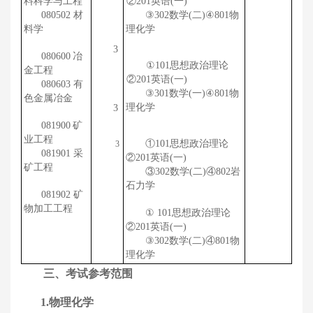
料科学与工程
②
201
英语
(
一
)
080502
材
③
302
数学
(
二
)
④
801
物
料学
理化学
3
080600
冶
①
101
思想政治理论
金工程
②
201
英语
(
一
)
080603 有
③
301
数学
(
一
)
④
801
物
色金属冶金
理化学
3
081900
矿
业工程
①
101
思想政治理论
3
081901
采
②
201
英语
(
一
)
矿工程
③
302
数学
(
二
)
④
802
岩
石力学
081902
矿
物加工工程
①
101
思想政治理论
②
201
英语
(
一
)
③
302
数学
(
二
)
④
801
物
理化学
三、
考试参考范围
1.
物理化学