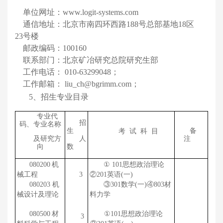
单位网址：
www.logit-systems.com
通信地址：北京市南四环西路
188号总部基地
18
区
23
号楼
邮政编码：
100160
联系部门：北京矿冶研究总院研究生部
工作电话：
010-
63299048
；
工作邮箱：
liu_ch@bgrimm.com；
5、招生专业目录
专业代
招
码
、
专业名称
生
备
考 试 科 目
人
注
及研究方
数
向
080200
机
①
101
思想政治理论
械工程
3
②
201
英语
(
一
)
080203 机
③
301
数学
(
一
)
④
803
材
械设计及理论
料力学
080500
材
①
101
思想政治理论
3