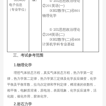
101
思想政治理论
①
电子信息
②
英语
(
一
)
201
（专业学位）
302
数学
(
二
)
④
③
801
物理化学
101
思想政治理论
①
②
4
英语
(
二
)
20
302
数学
(
二
)
④
③
408
计算机学科专业甚础
三、
考试参考范围
1.
物理化学
理想气体状态方程，真实气体状态方程，热力学第一定
律，热力学第二定律，热力学第三定律及化学反应熵变，化学
平衡及平衡常数，拉乌尔定律和亨利定律，稀溶液的依数性，
相平衡，电解质溶液，原电池，表面现象，化学反应速率，活
化能，催化作用，胶体化学。
2.
岩石力学