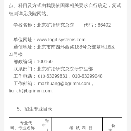
点、科目及方式由我院依国家相关要求自行确定，复试
细则详见我院网站。
学校名称：北京矿冶研究总院 代码：86402
单位网址：www.logit-systems.com
通信地址：北京市南四环西路188号总部基地
18
区
23
号楼
邮政编码：100160
联系部门：北京矿冶研究总院研究生部
工作电话：
010-
63299
831，010-63299048
；
工作邮箱：
mazhuang@bgrimm.com，
liu_ch@bgrimm.com
。
5、招生专业目录
招
专业代
生
备
码
专业名称
考 试 科 目
、
人
注