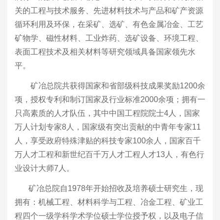
关的工程与技术服务、先进材料技术与产品和矿产资源
循环利用及环保，在采矿、选矿、有色金属冶金、工艺
矿物学、磁性材料、工业炸药、选矿设备、环境工程、
表面工程技术及相关材料等研究领域具备国家领先水
平。
矿冶
总院
共获得国家和省部级科技成果奖励1200余
项，授权专利和制订国家及行业标准
2000
余项；拥有
一
只高素质的人才队伍，其中
中国工程院院士4人，国家
万人计划专家
8
人，国家级有突出贡献的中青年专家
11
人，享受政府特殊津贴的科技专家
100余
人，国家百千
万人才工程和新世纪百千万人才工程人才
13
人，有色行
业设计大师
7
人。
矿冶总院
自1978年开始招收及培养硕士研究生，现
拥有：机械工程、材料科学与工程、冶金工程、矿业工
程四个一级学科学术学位硕士学位授予权
，
以及电子信