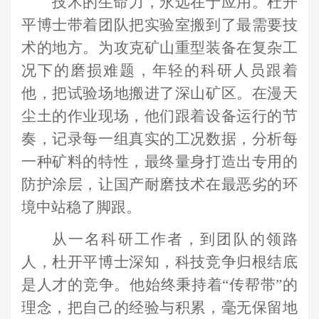
技术的生命力，永远在于应用。杜开
平博士带着团队把实验室搬到了最需要技
术的地方。为攻克矿山重型装备在复杂工
况下的磨损难题，年轻的科研人员跟着
他，把试验场地搬进了深山矿区。在漫天
尘土的作业现场，他们跟着设备运行的节
奏，记录每一组真实的工况数据，分析每
一种矿料的特性，最终量身打造出专用的
防护涂层，让国产耐磨技术在最恶劣的环
境中站稳了脚跟。
从一名科研工作者，到团队的领路
人，杜开平博士深知，科技竞争归根结底
是人才的竞争。他始终秉持着
“传帮带”的
理念，把自己的经验与积累，毫无保留地