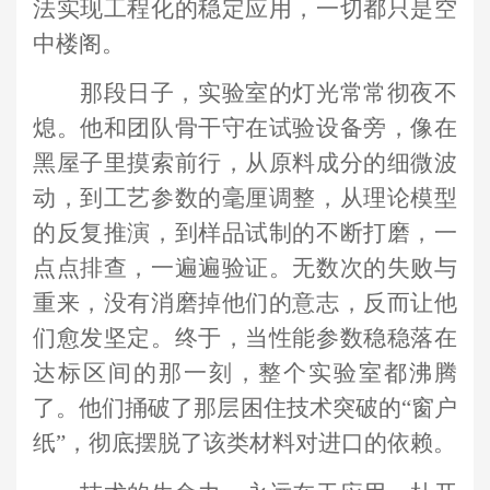
法实现工程化的稳定应用，一切都只是空
中楼阁。
那段日子，实验室的灯光常常彻夜不
熄。他和团队骨干守在试验设备旁，像在
黑屋子里摸索前行，从原料成分的细微波
动，到工艺参数的毫厘调整，从理论模型
的反复推演，到样品试制的不断打磨，一
点点排查，一遍遍验证。无数次的失败与
重来，没有消磨掉他们的意志，反而让他
们愈发坚定。终于，当性能参数稳稳落在
达标区间的那一刻，整个实验室都沸腾
了。他们捅破了那层困住技术突破的
“窗户
纸”，彻底摆脱了该类材料对进口的依赖。