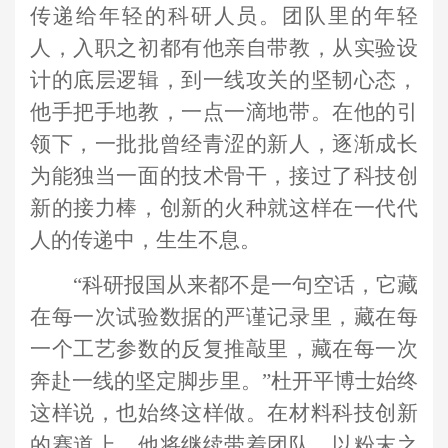
传递给年轻的科研人员。团队里的年轻
人，入职之初都有他亲自带教，从实验设
计的底层逻辑，到一线攻关的坚韧心态，
他手把手地教，一点一滴地带。在他的引
领下，一批批曾经青涩的新人，逐渐成长
为能独当一面的技术骨干，接过了科技创
新的接力棒，创新的火种就这样在一代代
人的传递中，生生不息。
“科研报国从来都不是一句空话，它藏
在每一次试验数据的严谨记录里，藏在每
一个工艺参数的反复推敲里，藏在每一次
奔赴一线的坚定脚步里。”杜开平博士始终
这样说，也始终这样做。在材料科技创新
的赛道上，他将继续带着团队，以粉末之