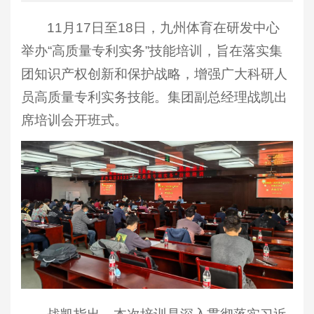
11月17日至18日，九州体育在研发中心
举办“高质量专利实务”技能培训，旨在落实集
团知识产权创新和保护战略，增强广大科研人
员高质量专利实务技能。集团副总经理战凯出
席培训会开班式
。