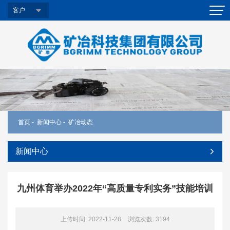
客户
首页
-
新闻中心
-
矿冶动态
新闻中心
九州体育举办2022年“高质量专利实务”技能培训
上传时间: 2022-11-28
浏览次数:
3194