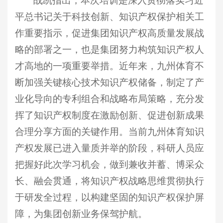
战凯指出，本次培训是深入贯彻落实习近
平总书记关于科技创新、知识产权保护相关工
作重要指示，促进集团知识产权高质量发展战
略的部署之一，也是集团努力构筑知识产权人
才高地的一项重要举措。近年来，九州体育不
断加强关键核心技术知识产权储备，制定了产
业化导向的专利组合和战略布局策略，充分发
挥了知识产权制度在激励创新、促进创新成果
合理分享方面的关键作用。当前九州体育知识
产权发展已进入量质并举的阶段，科研人员应
把握好此次学习机会，做到兼收并蓄、博采众
长、融会贯通，将知识产权战略思维贯彻执行
于研发全过程，以构建坚固的知识产权保护屏
障，为集团创新业务保驾护航。