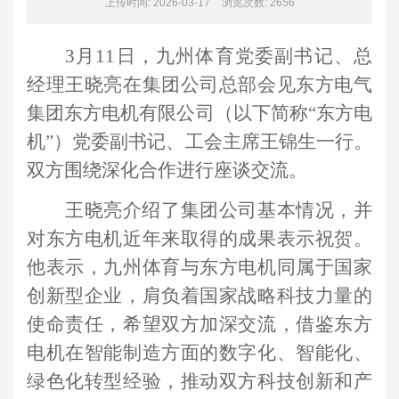
上传时间: 2026-03-17
浏览次数:
2656
3月11日，九州体育党委副书记、总
经理王晓亮在集团公司总部会见东方电气
集团东方电机有限公司（以下简称“东方电
机”）党委副书记、工会主席王锦生一行。
双方围绕深化合作进行座谈交流。
王晓亮介绍了集团公司基本情况，并
对东方电机近年来取得的成果表示祝贺。
他表示，九州体育与东方电机同属于国家
创新型企业，肩负着国家战略科技力量的
使命责任，希望双方加深交流，借鉴东方
电机在智能制造方面的数字化、智能化、
绿色化转型经验，推动双方科技创新和产