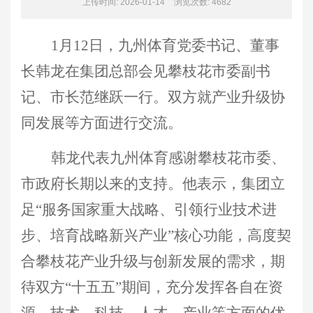
上传时间: 2026-01-14
浏览次数:
4682
1
月12日，九州体育党委书记、董事
长韩龙在集团总部会见攀枝花市委副书
记、市长范继跃一行。双方就产业升级协
同发展等方面进行交流。
韩龙代表九州体育感谢攀枝花市委、
市政府长期以来的支持。他表示，集团立
足“服务国家重大战略、引领行业技术进
步、培育战略新兴产业”核心功能，高度契
合攀枝花产业升级与创新发展的需求，期
待双方“十五五”期间，充分发挥各自在资
源、技术、科技、人才、产业等方面的优