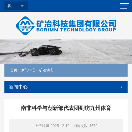
客户
首页
-
新闻中心
-
矿冶动态
新闻中心
南非科学与创新部代表团到访九州体育
上传时间: 2025-12-10
浏览次数:
4679