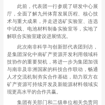
此前，代表团一行参观了研发中心展
厅，全面了解九州体育发展历程、核心技
术与重大成果，并走进选矿实验室、连选
中试线、电池材料制备实验室等，实地了
解联合实验室建设进展情况。
此次南非科学与创新部代表团到访，
是集团深化中南矿产资源开发利用领域科
技协作的重要契机，将进一步为集团加强
与南非及非洲国家的科技合作联动，畅通
人才交流机制夯实合作基础，助力双方在
矿产资源可持续开发及新能源材料领域实
现更高水平的合作共赢。
集团有关部门和二级单位相关负责同