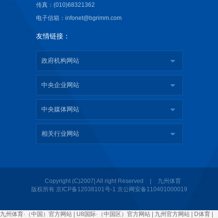
传真：(010)68321362
电子信箱：infonet@bgrimm.com
友情链接：
政府机构网站
中央企业网站
中央媒体网站
相关行业网站
|
Copyright (C)2007| All right Reserved
九州体育
版权所有
京ICP备12038101号-1
京公网安备110401000019
九州体育·（中国）官方网站
|
U8国际·（中国区）官方网站
|
九州官方网站
|
D体育
|