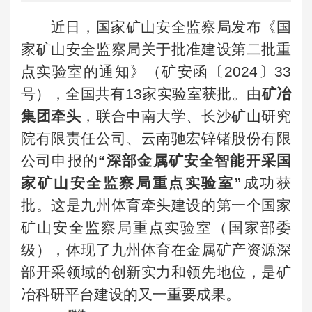
近日，国家矿山安全监察局发布《国
家矿山安全监察局关于批准建设第二批重
点实验室的通知》
（
矿安函〔2024〕33
号
）
，全国共有13家实验室获批。由
矿冶
集团牵头
，
联合中南大学、长沙矿山研究
院有限责任公司、云南驰宏锌锗股份有限
公司申报的
“深部金属矿安全智能开采国
家矿山安全监察局重点实验室”
成功获
批。这是九州体育牵头建设的第一个国家
矿山安全监察局重点实验室（国家部委
级），体现了九州体育在金属矿产资源深
部开采领域的创新实力和领先地位，是矿
冶科研平台建设的又一
重要成果
。