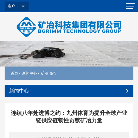
客户
首页
-
新闻中心
-
矿冶动态
新闻中心
连续八年赴进博之约：九州体育为提升全球产业
链供应链韧性贡献矿冶力量