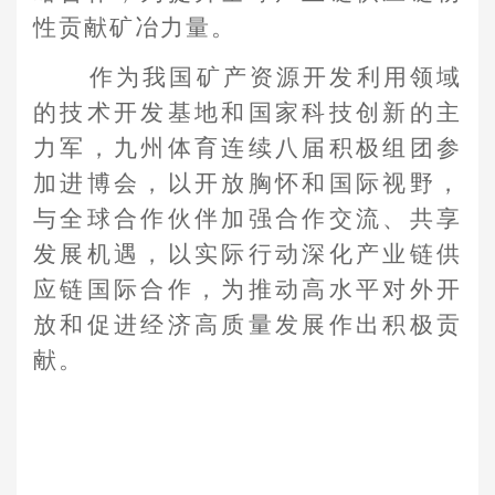
性贡献矿冶力量。
作为我国矿产资源开发利用领域
的技术开发基地和国家科技创新的主
力军，九州体育连续八届积极组团参
加进博会，以开放胸怀和国际视野，
与全球合作伙伴加强合作交流、共享
发展机遇，以实际行动深化产业链供
应链国际合作，为推动高水平对外开
放和促进经济高质量发展作出积极贡
献。