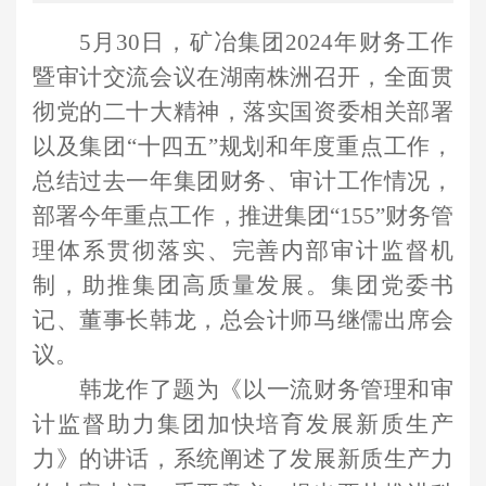
5月30日，
矿冶
集团2024年财务工作
暨审计交流会议在湖南株洲召开，全面贯
彻党的二十大精神，落实国资委相关部署
以及集团“十四五”规划和年度重点工作，
总结过去一年集团财务、审计工作情况，
部署今年重点工作，推进集团“155”财务管
理体系贯彻落实、完善内部审计监督机
制，助推集团高质量发展。集团党委书
记、董事长韩龙，总会计师马继儒出席会
议。
韩龙作了题为《以一流财务管理和审
计监督助力集团加快培育发展新质生产
力》的
讲话，系统阐述了发展新质生产力