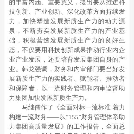
的丰富内涵、重要意义，提出要从推进科
技创新、产业创新、深化改革方面持续发
力，加快塑造发展新质生产力的动力源
泉，不断夯实发展新质生产力的产业基
础，积极营造发展新质生产力的良好生
态，不仅要用科技创新成果推动行业内企
业产业发展，还要培育发展集团自身的产
业。韩龙强调，财务和内审部门要当好发
展新质生产力的实践者、赋能者、推动者
和保障者，以一流财务管理和内审监督助
力集团加快发展新质生产力。
马继儒作了《全面对标一流标准
着力
构建一流财务——以“155”财务管理体系助
力集团高质量发展》的工作报告，全面总