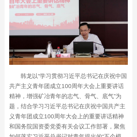
韩龙以“学习贯彻习近平总书记在庆祝中国
共产主义青年团成立100周年大会上重要讲话
精神，增强矿冶青年的志气、骨气、底气”为
题，结合学习习近平总书记在庆祝中国共产主
义青年团成立100周年大会上的重要讲话精神
和国务院国资委党委有关会议工作部署，聚焦
如何落实
习近平
总书记对青年提出的“五个模