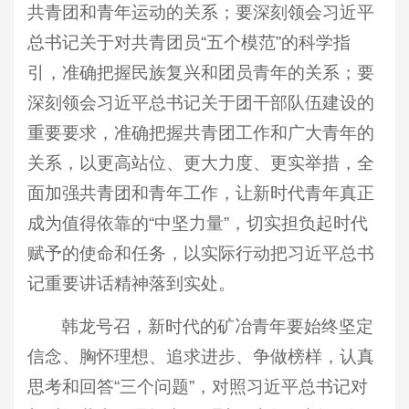
共青团和青年运动的关系；要深刻领会习近平
总书记关于对共青团员“五个模范”的科学指
引，准确把握民族复兴和团员青年的关系；要
深刻领会习近平总书记关于团干部队伍建设的
重要要求，准确把握共青团工作和广大青年的
关系，以更高站位、更大力度、更实举措，全
面加强共青团和青年工作，让新时代青年真正
成为值得依靠的“中坚力量”，切实担负起时代
赋予的使命和任务，以实际行动把
习近平
总书
记重要讲话精神落到实处。
韩龙号召，新时代的矿冶青年要始终坚定
信念、胸怀理想、追求进步、争做榜样，认真
思考和回答“三个问题”，对照习近平总书记对