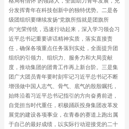
格局有情怀“的领路人，全面助力青年发展，充
分发挥青年在科技创新中的独特优势。二是各
级团组织要继续发扬“党旗所指就是团旗所
向”光荣传统，迅速行动起来，深入学习领会习
近平总书记重要讲话精神实质，落实直接责
任，确保各项重点任务落到实处，全面提升团
组织的引领力、组织力、服务力和大局贡献
度，推动集团的团青工作再上新台阶。三是集
团广大团员青年要时刻牢记
习近平
总书记不断
增强做中国人志气、骨气、底气的殷殷嘱托，
始终沿着习近平总书记指引的方向奋勇前进，
自觉担当时代重任，积极踊跃投身集团改革发
展党的建设各项事业，在青春的赛道上跑出属
于自己的最好成绩，以实际行动迎接党的二十