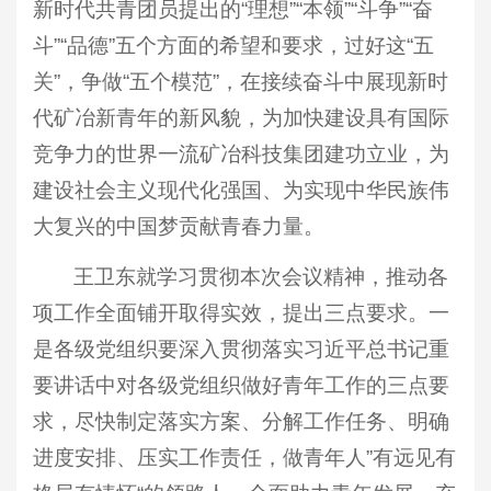
新时代共青团员提出的“理想”“本领”“斗争”“奋
斗”“品德”五个方面的希望和要求，过好这“五
关”，争做“五个模范”，在接续奋斗中展现新时
代矿冶新青年的新风貌，为加快建设具有国际
竞争力的世界一流矿冶科技集团建功立业，为
建设社会主义现代化强国、为实现中华民族伟
大复兴的中国梦贡献青春力量。
王卫东就学习贯彻本次会议精神，推动各
项工作全面铺开取得实效，提出三点要求。一
是各级党组织要深入贯彻落实习近平总书记重
要讲话中对各级党组织做好青年工作的三点要
求，尽快制定落实方案、分解工作任务、明确
进度安排、压实工作责任，做青年人”有远见有