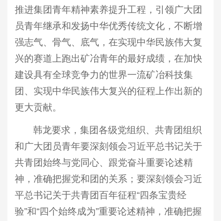
推进集团青年精神素养提升工程，引领广大团
员青年继承和发扬中华优秀传统文化，不断增
强志气、骨气、底气，在实现中华民族伟大复
兴的赛道上跑出矿冶青年的最好成绩，在加快
建设具有全球竞争力的世界一流矿冶科技集
团、实现中华民族伟大复兴的征程上作出新的
更大贡献。
韩龙要求，集团各级党组织、共青团组织
和广大团员青年要深刻领会习近平总书记关于
共青团始终与党同心、跟党奋斗重要论述精
神，准确把握党和团的关系；要深刻领会习近
平总书记关于共青团百年征程“四条宝贵经
验”和“四个始终成为”重要论述精神，准确把握