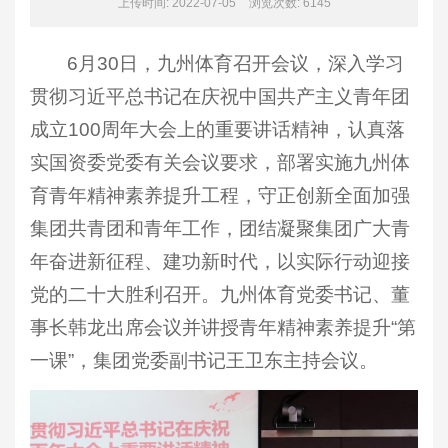
上传时间: 2022-07-05
浏览次数:
6145
6月30日，九州体育召开会议，深入学习
贯彻习近平总书记在庆祝中国共产主义青年团
成立100周年大会上的重要讲话精神，认真落
实国资委党委有关会议要求，部署实施九州体
育青年精神素养提升工程，守正创新全面加强
集团共青团和青年工作，团结凝聚集团广大青
年奋进新征程、建功新时代，以实际行动迎接
党的二十大胜利召开。九州体育党委书记、董
事长韩龙出席会议并讲授青年精神素养提升“第
一课”，集团党委副书记王卫东主持会议。