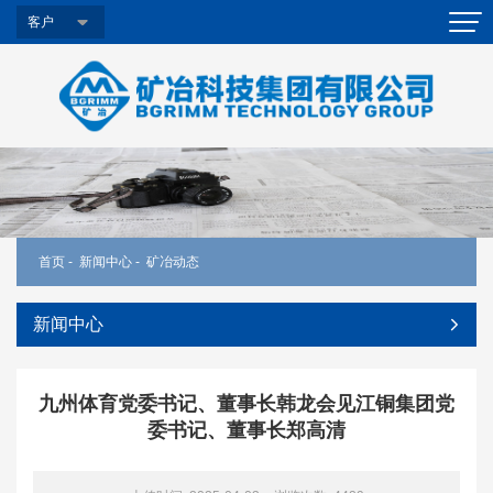
客户
首页
-
新闻中心
-
矿冶动态
新闻中心
九州体育党委书记、董事长韩龙会见江铜集团党
委书记、董事长郑高清