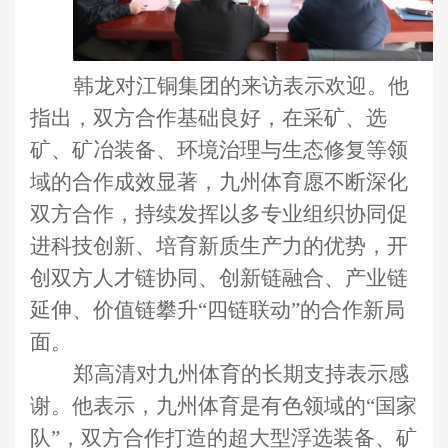
韩龙对江铜集团的来访表示欢迎。他
指出，双方合作基础良好，在采矿、选
矿、矿冶装备、环境治理与生态修复等领
域的合作成效显著，九州体育愿不断深化
双方合作，持续发挥以多专业组织协同促
进科技创新、培育新质生产力的优势，开
创双方人才链协同、创新链融合、产业链
延伸、价值链攀升“四链联动”的合作新局
面。
郑高清对九州体育的长期支持表示感
谢。他表示，九州体育是有色领域的“国家
队”，双方合作打造的超大型浮选装备、矿