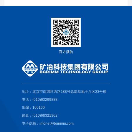
官方微信
地址：北京市南四环西路188号总部基地十八区23号楼
电话：(010)63299888
邮编：100160
传真：(010)68321362
电子信箱：infonet@bgrimm.com