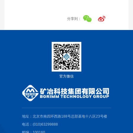
分享到：
官方微信
地址：北京市南四环西路188号总部基地十八区23号楼
电话：(010)63299888
邮编：100160