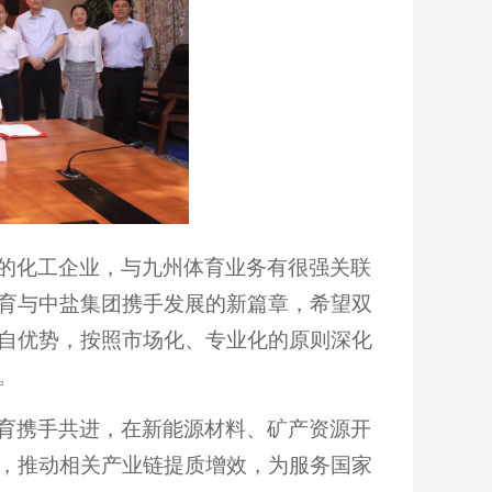
的化工企业，与九州体育业务有很强关联
育与中盐集团携手发展的新篇章，希望双
自优势，按照市场化、专业化的原则深化
。
育携手共进，在新能源材料、矿产资源开
，推动相关产业链提质增效，为服务国家