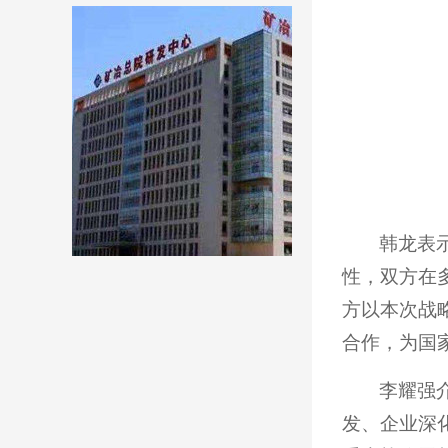
韩龙表
性，双方在
方以本次战
合作，为国
李耀强
发、企业深