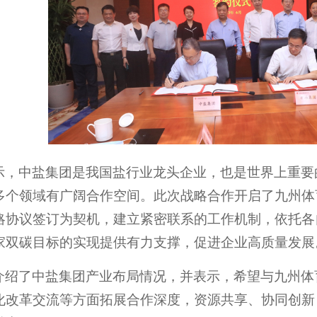
示，中盐集团是我国盐行业龙头企业，也是世界上重要
多个领域有广阔合作空间。此次战略合作开启了九州体
略协议签订为契机，建立紧密联系的工作机制，依托各
家双碳目标的实现提供有力支撑，促进企业高质量发展
介绍了中盐集团产业布局情况，并表示，希望与九州体
化改革交流等方面拓展合作深度，资源共享、协同创新