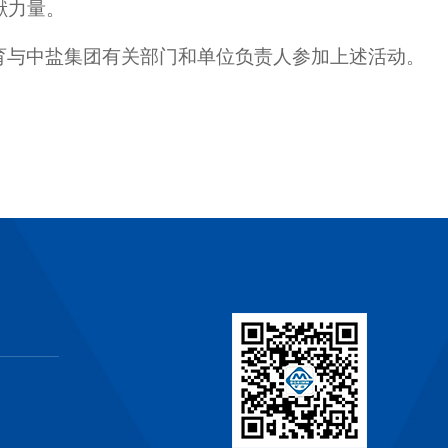
献力量。
育与中盐集团有关部门和单位负责人参加上述活动。