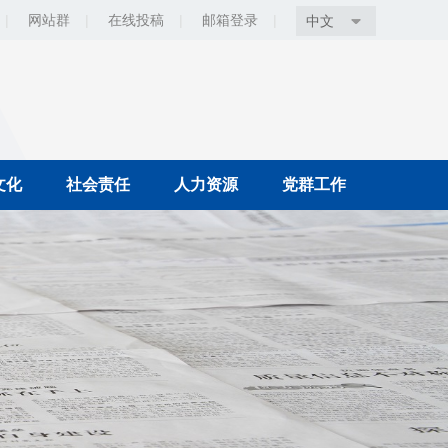
|
网站群
|
在线投稿
|
邮箱登录
|
中文
文化
社会责任
人力资源
党群工作