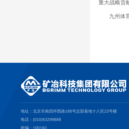
重大战略贡
九州体
地址：北京市南四环西路188号总部基地十八区23号楼
电话：(010)63299888
邮编：100160