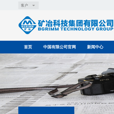
客户
首页
中国有限公司官网
新闻中心