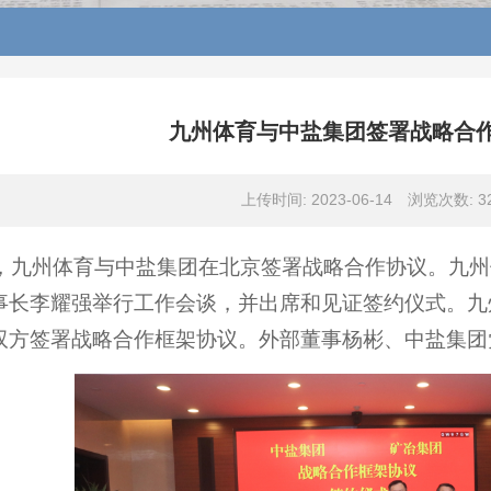
九州体育与中盐集团签署战略合
上传时间: 2023-06-14
浏览次数:
3
日，九州体育与中盐集团在北京签署战略合作协议。九
事长李耀强举行工作会谈，并出席和见证签约仪式。九
双方签署战略合作框架协议。外部董事杨彬、中盐集团