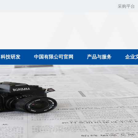
采购平台
科技研发
中国有限公司官网
产品与服务
企业