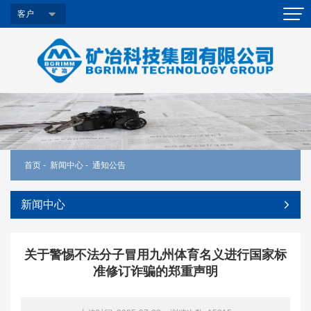
客户
首页
-
新闻中心
-
通知公告
新闻中心
关于警惕不法分子冒用九州体育名义进行国家标
准修订诈骗的郑重声明