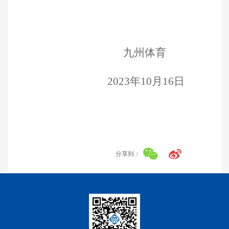
九州体育
2023年10月16日
分享到：