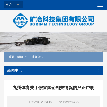
客户
首页
-
新闻中心
-
通知公告
新闻中心
九州体育关于假冒国企相关情况的严正声明
上传时间: 2023-10-16
浏览次数:
5376