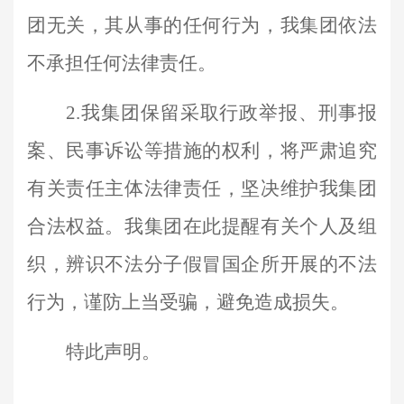
团无关，其从事的任何行为，我集团依法
不承担任何法律责任。
2.我集团保留采取行政举报、刑事报
案、民事诉讼等措施的权利，将严肃追究
有关责任主体法律责任，坚决维护我集团
合法权益。我集团在此提醒有关个人及组
织，辨识不法分子假冒国企所开展的不法
行为，谨防上当受骗，避免造成损失。
特此声明。