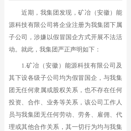
近期，我集团发现，矿冶（安徽）能
源科技有限公司将企业注册为我集团下属
子公司，涉嫌以假冒国企方式开展不法活
动。就此，我集团严正声明如下：
1.矿冶（安徽）能源科技有限公司及
其下设各级子公司均为假冒国企，与我集
团无任何隶属或股权关系，也不存在任何
投资、合作、业务等关系，该公司工作人
员与我集团无任何劳动、劳务、雇佣、代
理或其他合作关系，其一切行为均与我集