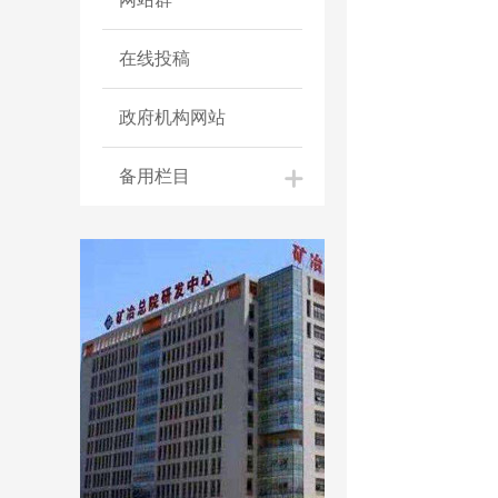
在线投稿
政府机构网站
备用栏目