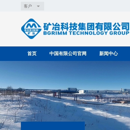
客户
首页
中国有限公司官网
新闻中心