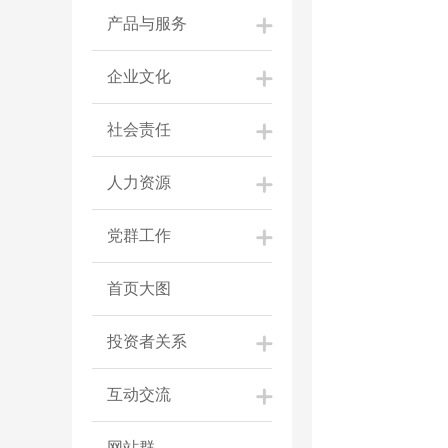
产品与服务
企业文化
社会责任
人力资源
党群工作
首页大图
投资者关系
互动交流
网站群