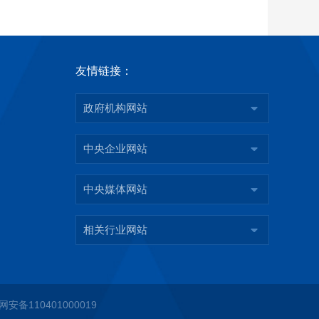
友情链接：
政府机构网站
中央企业网站
中央媒体网站
相关行业网站
安备110401000019