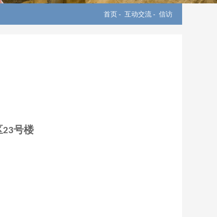
首页
-
互动交流
-
信访
区
号楼
23