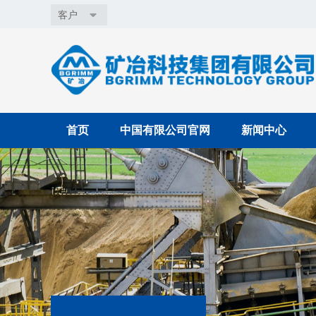
客户
首页
中国有限公司官网
新闻中心