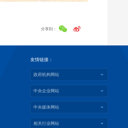
分享到：
友情链接：
政府机构网站
中央企业网站
中央媒体网站
相关行业网站