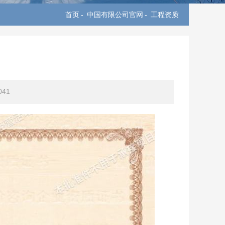
首页
-
中国有限公司官网
-
工程资质
041