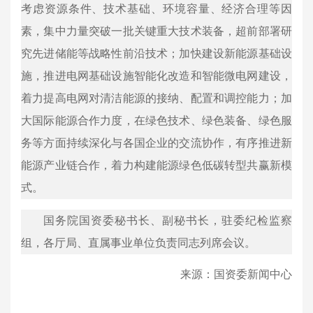
考虑资源条件、技术基础、环境容量、经济合理等因
素，集中力量突破一批关键重大技术装备，超前部署研
究先进储能等战略性前沿技术；加快建设新能源基础设
施，推进电网基础设施智能化改造和智能微电网建设，
着力提高电网对清洁能源的接纳、配置和调控能力；加
大国际能源合作力度，在绿色技术、绿色装备、绿色服
务等方面持续深化与各国企业的交流协作，有序推进新
能源产业链合作，着力构建能源绿色低碳转型共赢新模
式。
国务院国资委秘书长、副秘书长，驻委纪检监察
组，各厅局、直属事业单位负责同志列席会议。
来源：国资委新闻中心