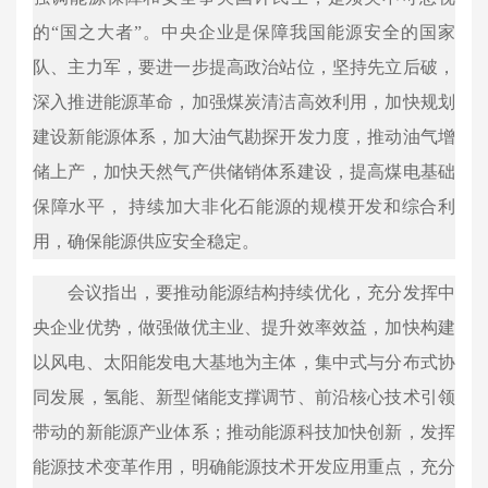
的“国之大者”。中央企业是保障我国能源安全的国家
队、主力军，要进一步提高政治站位，坚持先立后破，
深入推进能源革命，加强煤炭清洁高效利用，加快规划
建设新能源体系，加大油气勘探开发力度，推动油气增
储上产，加快天然气产供储销体系建设，提高煤电基础
保障水平， 持续加大非化石能源的规模开发和综合利
用，确保能源供应安全稳定。
会议指出，要推动能源结构持续优化，充分发挥中
央企业优势，做强做优主业、提升效率效益，加快构建
以风电、太阳能发电大基地为主体，集中式与分布式协
同发展，氢能、新型储能支撑调节、前沿核心技术引领
带动的新能源产业体系；推动能源科技加快创新，发挥
能源技术变革作用，明确能源技术开发应用重点，充分