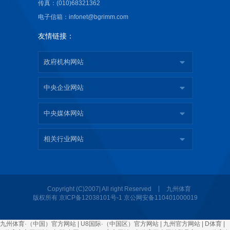
传真：(010)68321362
电子信箱：infonet@bgrimm.com
友情链接：
政府机构网站
中央企业网站
中央媒体网站
相关行业网站
|
Copyright (C)2007| All right Reserved
九州体育
版权所有
京ICP备12038101号-1
京公网安备110401000019
九州体育·（中国）官方网站
|
U8国际·（中国区）官方网站
|
九州官方网站
|
D体育
|