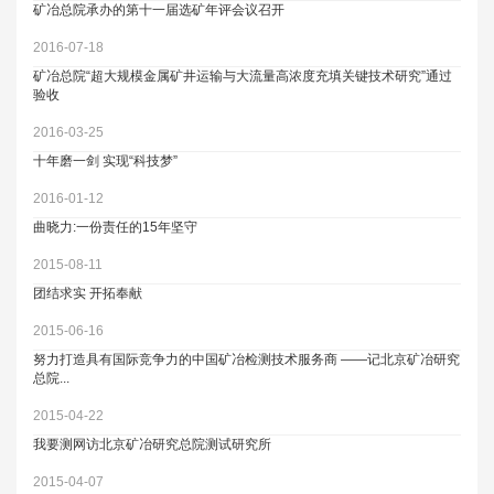
矿冶总院承办的第十一届选矿年评会议召开
2016-07-18
矿冶总院“超大规模金属矿井运输与大流量高浓度充填关键技术研究”通过
验收
2016-03-25
十年磨一剑 实现“科技梦”
2016-01-12
曲晓力:一份责任的15年坚守
2015-08-11
团结求实 开拓奉献
2015-06-16
努力打造具有国际竞争力的中国矿冶检测技术服务商 ——记北京矿冶研究
总院...
2015-04-22
我要测网访北京矿冶研究总院测试研究所
2015-04-07