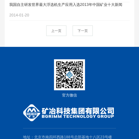
我国自主研发世界最大浮选机生产应用入选2013年中国矿业十大新闻
2014-01-20
上一页
下一页
官方微信
地址：北京市南四环西路188号总部基地十八区23号楼