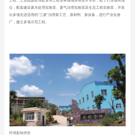
工程、工业固废处理处置等工程业务领域具有技术专长，处于行业领先地
位，配套建设废水处理实验室、废气治理实验室及生态工程实验室，开发
出多项先进适用的
“
三废
”
治理新工艺、新材料、新设备，进行产业化推
广，建立多项示范工程。
环境影响评价