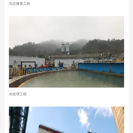
生态修复工程
水处理工程