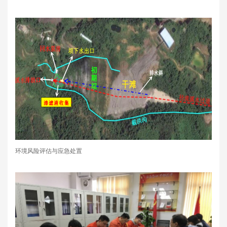
环境风险评估与应急处置