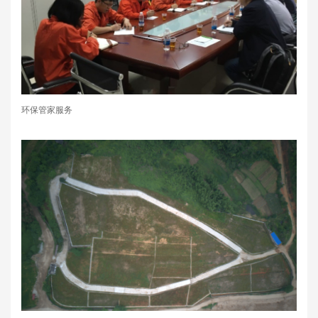
环保管家服务