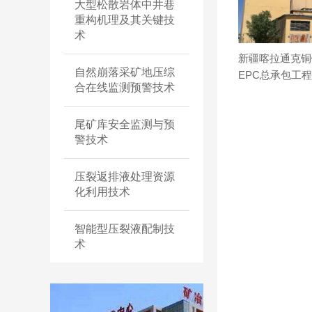
大型松散岩体中井巷
重构机理及其关键技
术
新疆喀拉通克铜
自然崩落采矿地压综
EPC总承包工程
合在线监测预警技术
尾矿库安全监测与预
警技术
压裂返排液处理资源
化利用技术
智能型压裂液配制技
术