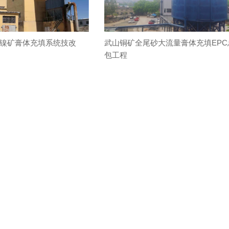
镍矿膏体充填系统技改
武山铜矿全尾砂大流量膏体充填EPC
包工程