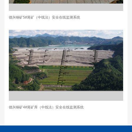
德兴铜矿5#尾矿（中线法）安全在线监测系统
德兴铜矿4#尾矿库（中线法）安全在线监测系统