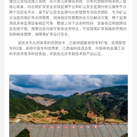
通过泛在信息接入系统、高可靠冗余通信系统、分布式智能供电系统三套
核心装备，结合尾矿库安全在线监测平台和矿山安全监测分析云服务平台
两个信息化平台，基于矿山安全监测与分析预警专业技术团队，可为矿山
企业提供尾矿库水情预警、坝体稳定性预警的全方位解决方案。整个监测
系统具有监测设备稳定可靠、数据上传下达实时性好、设备状态和故障信
息在线可视、预警信息分级可靠传达等特点，可实现尾矿库风险的早期识
别和精准预警，保障尾矿库运行安全。
该技术为九州体育的优势技术，已获得国家发明专利
7
项，实用新型
专利
2
项，获得中国专利优秀奖、江西省科技进步奖、中国有色金属工业
科学技术奖等科技奖励，
并获批北京市新技术新产品认定
。