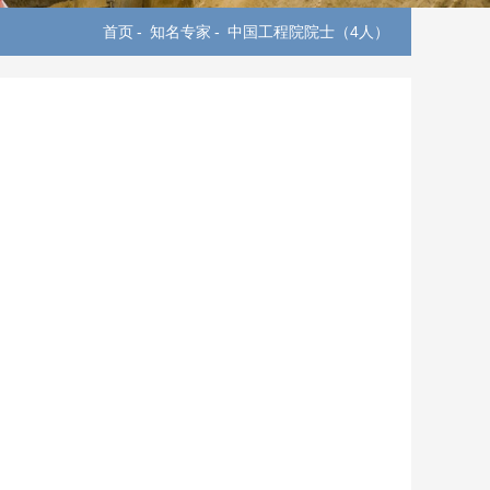
首页
-
知名专家
-
中国工程院院士（4人）