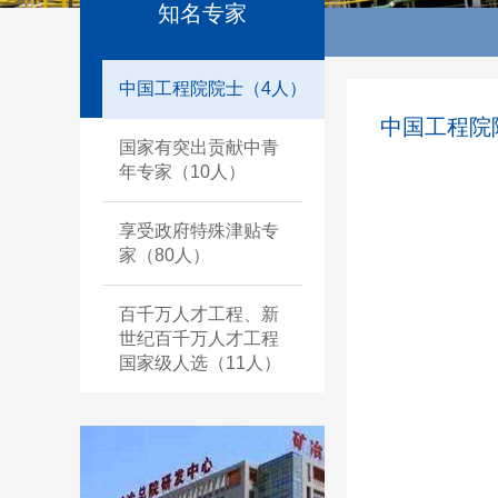
知名专家
中国工程院院士（4人）
中国工程院
国家有突出贡献中青
年专家（10人）
享受政府特殊津贴专
家（80人）
百千万人才工程、新
世纪百千万人才工程
国家级人选（11人）