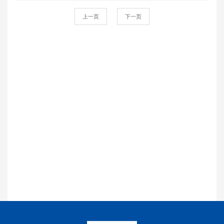
上一页
下一页