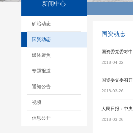
新闻中心
矿冶动态
国资动态
国资动态
国资委党委对中
媒体聚焦
2018-04-02
专题报道
国资委党委召开
通知公告
2018-03-26
视频
人民日报：中央
信息公开
2018-03-26