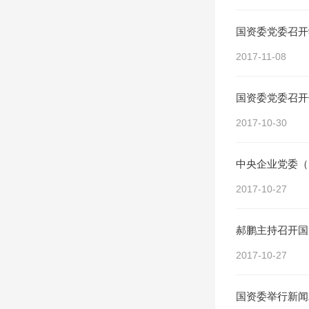
国资委党委召开
2017-11-08
国资委党委召开
2017-10-30
中央企业党委（
2017-10-27
郝鹏主持召开国
2017-10-27
国资委举行新闻