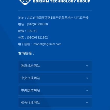
地址：北京市南四环西路188号总部基地十八区23号楼
电话：(010)63299888
邮编：100160
传真：(010)68321362
电子信箱：infonet@bgrimm.com
友情链接：
政府机构网站
中央企业网站
中央媒体网站
相关行业网站