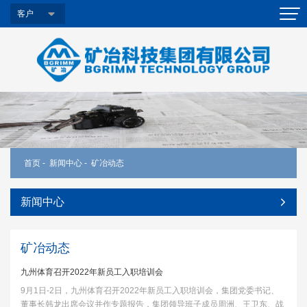
客户
首页
-
新闻中心
-
矿冶动态
新闻中心
矿冶动态
九州体育召开2022年新员工入职培训会
9月1日-2日，九州体育召开2022年新员工入职培训会，集团党委书记、
董事长韩龙出席会议并作专题报告，集团领导班子成员周洲、王卫东、战